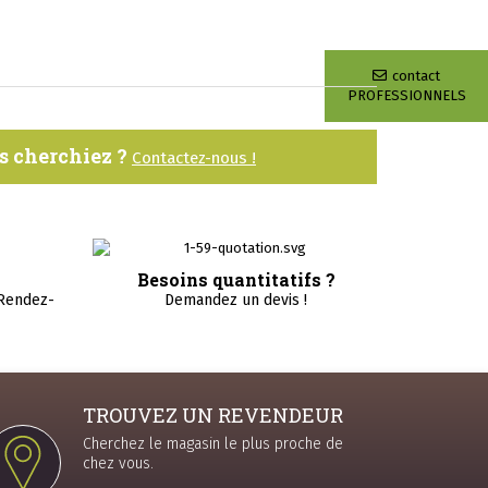
contact
PROFESSIONNELS
us cherchiez ?
Contactez-nous !
Besoins quantitatifs ?
 Rendez-
Demandez un devis !
TROUVEZ UN REVENDEUR
Cherchez le magasin le plus proche de
chez vous.