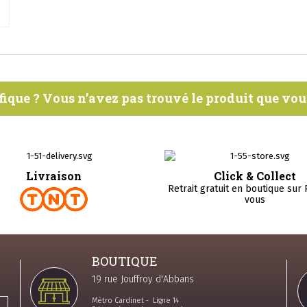
fique ? Vous n’avez pas trouvé le produit que vo
Livraison
Click & Collect
Retrait gratuit en boutique sur
vous
BOUTIQUE
19 rue Jouffroy d'Abbans
Métro Cardinet - Ligne 14