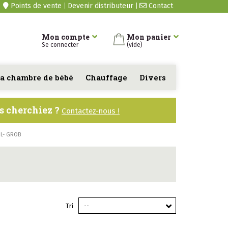
Points de vente
Devenir distributeur
Contact
Mon compte
Mon panier
Se connecter
(vide)
a chambre de bébé
Chauffage
Divers
us cherchiez ?
Contactez-nous !
IL- GROB
Tri
--