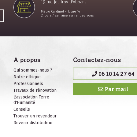
19 rue Jouffroy d'Abbans
Métro Cardinet - Ligne 14
2 jours / semaine sur rendez vous
A propos
Contactez-nous
Qui sommes-nous ?
06 10 14 27 64
Notre éthique
Professionnels
Par mail
Travaux de rénovation
L'association Terre
d'Humanité
Conseils
Trouver un revendeur
Devenir distributeur