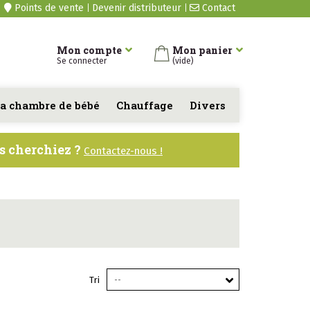
Points de vente
Devenir distributeur
Contact
Mon compte
Mon panier
Se connecter
(vide)
a chambre de bébé
Chauffage
Divers
us cherchiez ?
Contactez-nous !
Tri
--