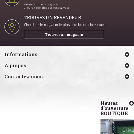
Métro Cardinet - Ligne 14
2 jours / semaine sur rendez vous
TROUVEZ UN REVENDEUR
Cherchez le magasin le plus proche de chez vous.
Trouver un magasin
Informations
A propos
Contactez-nous
Heures
d'ouverture
BOUTIQUE