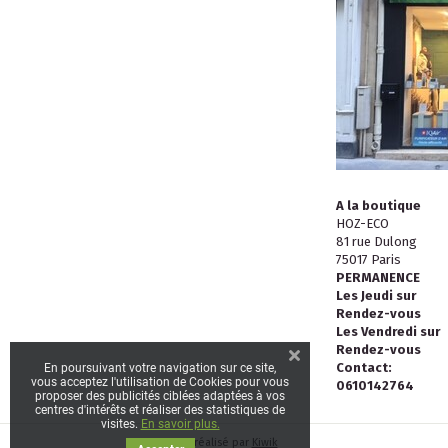
A la boutique
HOZ-ECO
81 rue Dulong
75017 Paris
PERMANENCE
Les Jeudi sur
Rendez-vous
Les Vendredi sur
Rendez-vous
Contact:
En poursuivant votre navigation sur ce site,
vous acceptez l'utilisation de Cookies pour vous
0610142764
proposer des publicités ciblées adaptées à vos
centres d'intérêts et réaliser des statistiques de
visites.
En savoir plus.
Site réalisé par
Kiwik