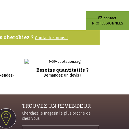
contact
PROFESSIONNELS
us cherchiez ?
Contactez-nous !
Besoins quantitatifs ?
 Rendez-
Demandez un devis !
TROUVEZ UN REVENDEUR
Cherchez le magasin le plus proche de
chez vous.