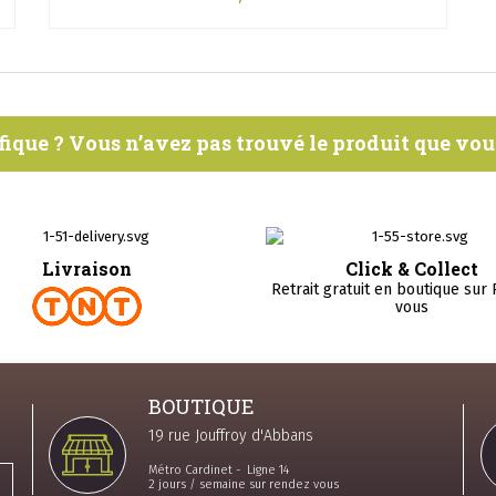
fique ? Vous n’avez pas trouvé le produit que vo
Livraison
Click & Collect
Retrait gratuit en boutique sur
vous
BOUTIQUE
19 rue Jouffroy d'Abbans
Métro Cardinet - Ligne 14
2 jours / semaine sur rendez vous