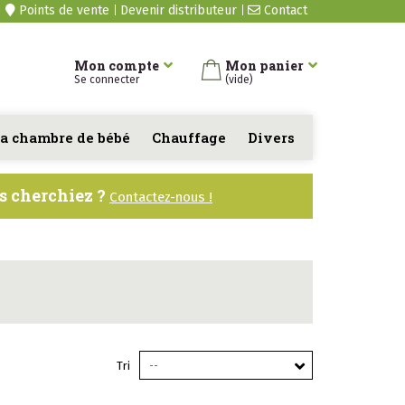
Points de vente
Devenir distributeur
Contact
Mon compte
Mon panier
Se connecter
(vide)
a chambre de bébé
Chauffage
Divers
us cherchiez ?
Contactez-nous !
Tri
--