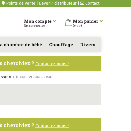
Points de vente
Devenir distributeur
Contact
Mon compte
Mon panier
Se connecter
(vide)
a chambre de bébé
Chauffage
Divers
us cherchiez ?
Contactez-nous !
N SOLDALIT
FINITION KEIM SOLDALIT
us cherchiez ?
Contactez-nous !