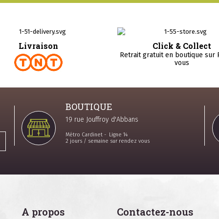
Livraison
Click & Collect
Retrait gratuit en boutique sur
vous
BOUTIQUE
19 rue Jouffroy d'Abbans
Métro Cardinet - Ligne 14
2 jours / semaine sur rendez vous
A propos
Contactez-nous