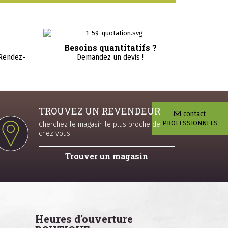
Besoins quantitatifs ?
 Rendez-
Demandez un devis !
TROUVEZ UN REVENDEUR
contact
PROFESSIONNELS
Cherchez le magasin le plus proche de
chez vous.
Trouver un magasin
Heures d'ouverture