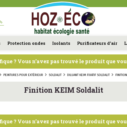
s
Protection ondes
Isolants
Purificateurs d'air
L
fique ? Vous n’avez pas trouvé le produit que vo
PEINTURES POUR EXTÉRIEUR
SOLDALIT
DILUANT KEIM FIXATIF SOLDALIT
FINITIO
Finition KEIM Soldalit
fique ? Vous n’avez pas trouvé le produit que vo