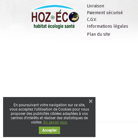
Livraison
Paiement sécurisé
C.G.V.
Informations légales
Plan du site
En poursuivant votre navigation sur ce site,
vous acceptez l'utilisation de Cookies pour vous
proposer des publicités ciblées adaptées à vos
centres d'intérêts et réaliser des statistiques de
visites.
En savoir plus.
Accepter