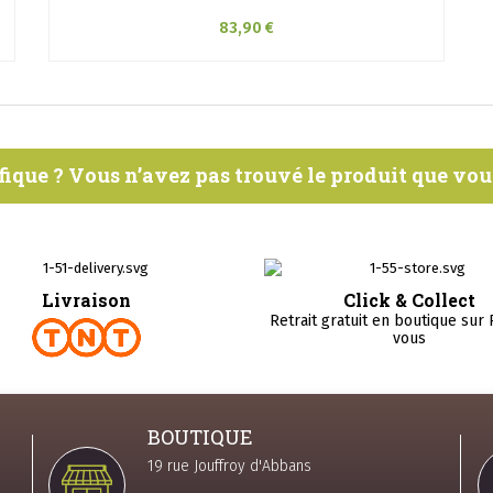
83,90 €
fique ? Vous n’avez pas trouvé le produit que vo
Livraison
Click & Collect
Retrait gratuit en boutique sur
vous
BOUTIQUE
19 rue Jouffroy d'Abbans