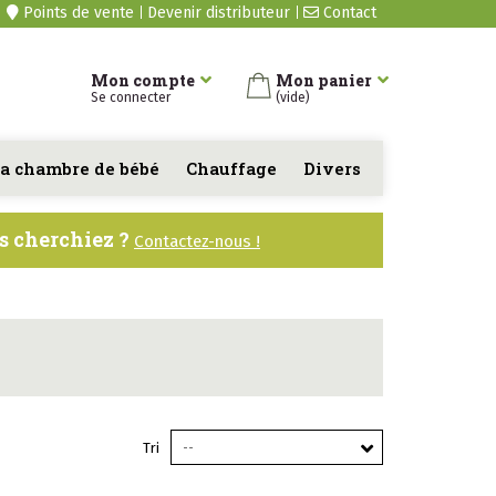
Points de vente
Devenir distributeur
Contact
Mon compte
Mon panier
Se connecter
(vide)
a chambre de bébé
Chauffage
Divers
us cherchiez ?
Contactez-nous !
Tri
--