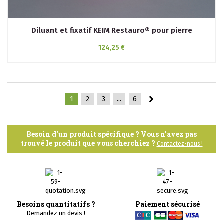
Diluant et fixatif KEIM Restauro® pour pierre
124,25 €
1
2
3
...
6
Besoin d'un produit spécifique ? Vous n’avez pas
trouvé le produit que vous cherchiez ?
Contactez-nous !
Livraison
Click & Collect
Retrait gratuit en boutique 
Rendez-vous