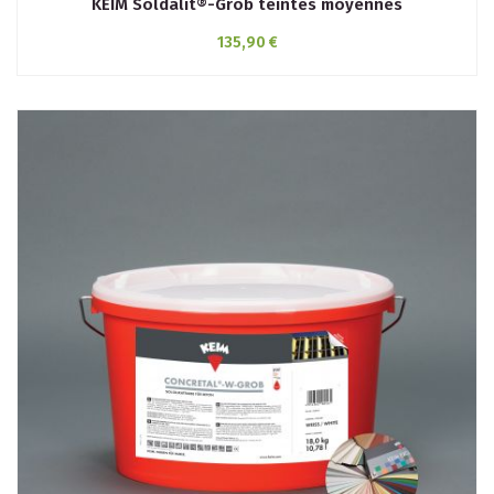
KEIM Soldalit®-Grob teintes moyennes
135,90 €