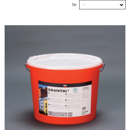
Tri
--