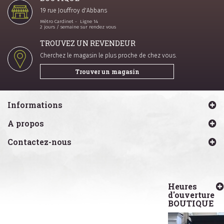
19 rue Jouffroy d'Abbans
Métro Cardinet - Ligne 14
2 jours / semaine sur rendez vous
TROUVEZ UN REVENDEUR
Cherchez le magasin le plus proche de chez vous.
Trouver un magasin
Informations
A propos
Contactez-nous
Heures
d'ouverture
BOUTIQUE