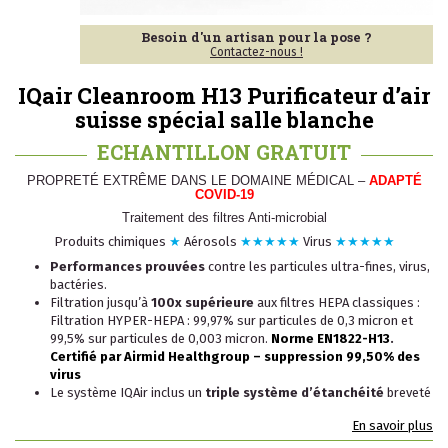
Besoin d'un artisan pour la pose ?
Contactez-nous !
IQair Cleanroom H13 Purificateur d’air
suisse spécial salle blanche
ECHANTILLON GRATUIT
PROPRETÉ EXTRÊME DANS LE DOMAINE MÉDICAL –
ADAPTÉ
COVID-19
Traitement des filtres Anti-microbial
Produits chimiques
★
Aérosols
★
★★★★
Virus
★★★★★
Performances prouvées
contre les particules ultra-fines, virus,
bactéries.
Filtration jusqu’à
100x supérieure
aux filtres HEPA classiques :
Filtration HYPER-HEPA : 99,97% sur particules de 0,3 micron et
99,5% sur particules de 0,003 micron.
Norme EN1822-H13
.
Certifié par Airmid Healthgroup – suppression 99,50% des
virus
Le système IQAir inclus un
triple système
d’étanchéité
breveté
En savoir plus