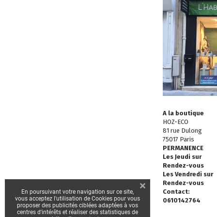
A la boutique
HOZ-ECO
81 rue Dulong
75017 Paris
PERMANENCE
Les Jeudi sur
Rendez-vous
Les Vendredi sur
Rendez-vous
Contact:
En poursuivant votre navigation sur ce site,
vous acceptez l'utilisation de Cookies pour vous
0610142764
proposer des publicités ciblées adaptées à vos
centres d'intérêts et réaliser des statistiques de