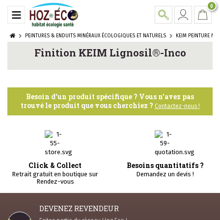
0
PEINTURES & ENDUITS MINÉRAUX ÉCOLOGIQUES ET NATURELS
KEIM PEINTURE MI
Finition KEIM Lignosil®-Inco
Besoin d'un produit spécifique ? Vous n’avez pas
trouvé le produit que vous cherchiez ?
Contactez-nous !
Click & Collect
Besoins quantitatifs ?
Retrait gratuit en boutique sur
Demandez un devis !
Rendez-vous
DEVENEZ REVENDEUR