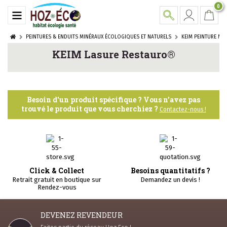
0
PEINTURES & ENDUITS MINÉRAUX ÉCOLOGIQUES ET NATURELS
KEIM PEINTURE MI
KEIM Lasure Restauro®
Besoin d'un produit spécifique ? Vous n’avez pas
trouvé le produit que vous cherchiez ?
Contactez-nous !
Click & Collect
Besoins quantitatifs ?
Retrait gratuit en boutique sur
Demandez un devis !
Rendez-vous
DEVENEZ REVENDEUR