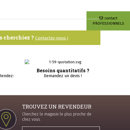
contact
PROFESSIONNELS
us cherchiez ?
Contactez-nous !
Besoins quantitatifs ?
 Rendez-
Demandez un devis !
TROUVEZ UN REVENDEUR
Cherchez le magasin le plus proche de
chez vous.