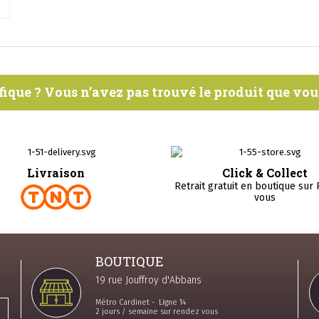
fique ? Vous n’avez pas trouvé le produit que vo
Livraison
Click & Collect
Retrait gratuit en boutique sur
vous
BOUTIQUE
19 rue Jouffroy d'Abbans
Métro Cardinet - Ligne 14
2 jours / semaine sur rendez vous