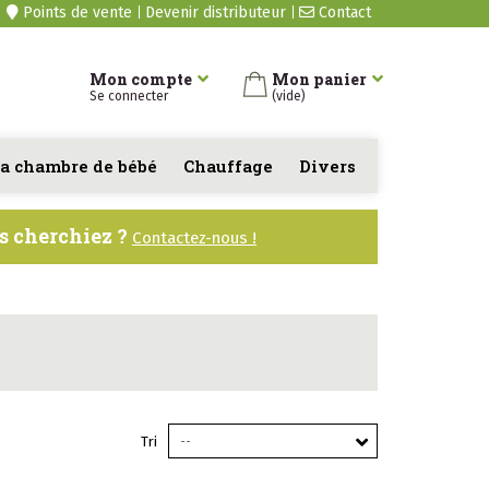
Points de vente
Devenir distributeur
Contact
Mon compte
Mon panier
Se connecter
(vide)
a chambre de bébé
Chauffage
Divers
us cherchiez ?
Contactez-nous !
Tri
--