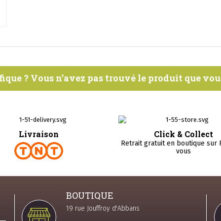
fique ? Vous n’avez pas trouvé le produit que vo
Livraison
Click & Collect
Retrait gratuit en boutique sur
vous
BOUTIQUE
19 rue Jouffroy d'Abbans