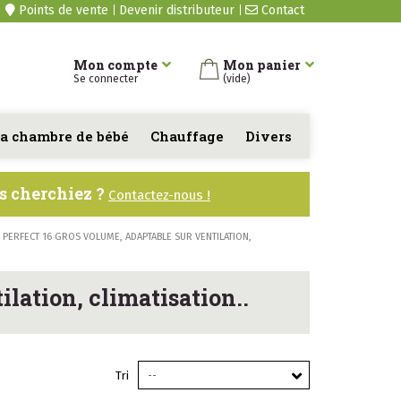
Points de vente
Devenir distributeur
Contact
Mon compte
Mon panier
Se connecter
(vide)
a chambre de bébé
Chauffage
Divers
us cherchiez ?
Contactez-nous !
R PERFECT 16 GROS VOLUME, ADAPTABLE SUR VENTILATION,
ilation, climatisation..
Tri
--