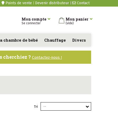
Points de vente
Devenir distributeur
Contact
Mon compte
Mon panier
Se connecter
(vide)
a chambre de bébé
Chauffage
Divers
us cherchiez ?
Contactez-nous !
Tri
--