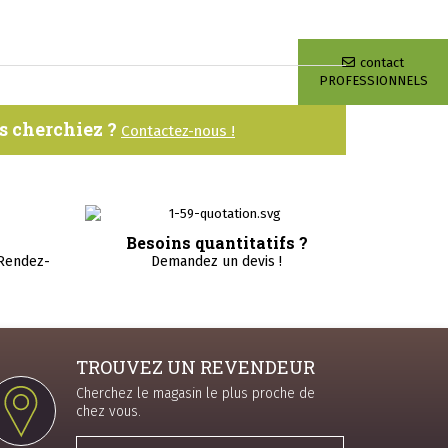
contact
PROFESSIONNELS
us cherchiez ?
Contactez-nous !
Besoins quantitatifs ?
 Rendez-
Demandez un devis !
TROUVEZ UN REVENDEUR
Cherchez le magasin le plus proche de
chez vous.