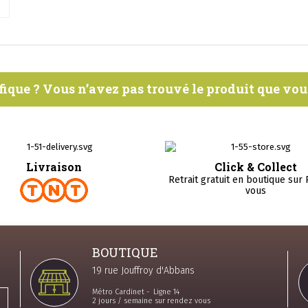
fique ? Vous n’avez pas trouvé le produit que vo
Livraison
Click & Collect
Retrait gratuit en boutique sur
vous
BOUTIQUE
19 rue Jouffroy d'Abbans
Métro Cardinet - Ligne 14
2 jours / semaine sur rendez vous