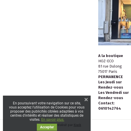
A la boutique
HOZ-ECO
81 rue Dulong
75017 Paris
PERMANENCE
Les Jeudi sur
Rendez-vous
Les Vendredi sur
Rendez-vous
Contact:
En poursuivant votre navigation sur ce site,
vous acceptez l'utilisation de Cookies pour vous
0610142764
proposer des publicités ciblées adaptées à vos
centres d'intérêts et réaliser des statistiques de
visites.
En savoir plus.
Site réalisé par
Kiwik
Accepter