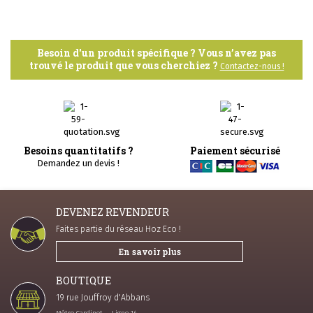
Besoin d'un produit spécifique ? Vous n’avez pas
trouvé le produit que vous cherchiez ?
Contactez-nous !
Besoins quantitatifs ?
Paiement sécurisé
Demandez un devis !
DEVENEZ REVENDEUR
Faites partie du réseau Hoz Eco !
En savoir plus
BOUTIQUE
19 rue Jouffroy d'Abbans
Métro Cardinet - Ligne 14