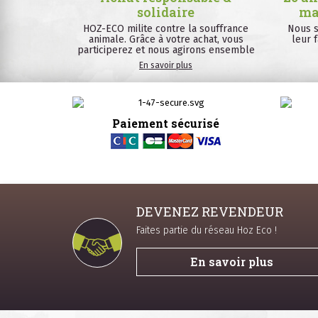
solidaire
ma
HOZ-ECO milite contre la souffrance
Nous s
animale. Grâce à votre achat, vous
leur 
participerez et nous agirons ensemble
En savoir plus
Paiement sécurisé
DEVENEZ REVENDEUR
Faites partie du réseau Hoz Eco !
En savoir plus