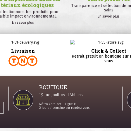
tériaux écologiques
Transparence et sélection de m
sains
électionnons les produits pour
faible impact environnemental.
En savoir plus
En savoir plus
Livraison
Click & Collect
Retrait gratuit en boutique sur
vous
BOUTIQUE
19 rue Jouffroy d'Abbans
Métro Cardinet - Ligne 14
2 jours / semaine sur rendez vous