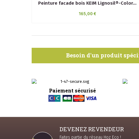
Peinture facade bois KEIM Lignosil®-Color...
165,00 €
Besoin d'un produit spéci
Paiement sécurisé
DEVENEZ REVENDEUR
Faites partie du réseau Hoz Eco !