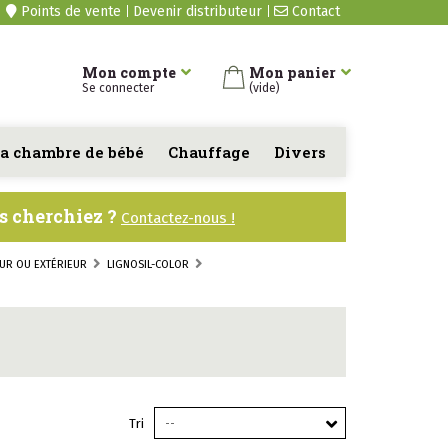
Points de vente
Devenir distributeur
Contact
Mon compte
Mon panier
Se connecter
(vide)
a chambre de bébé
Chauffage
Divers
us cherchiez ?
Contactez-nous !
EUR OU EXTÉRIEUR
LIGNOSIL-COLOR
Tri
--