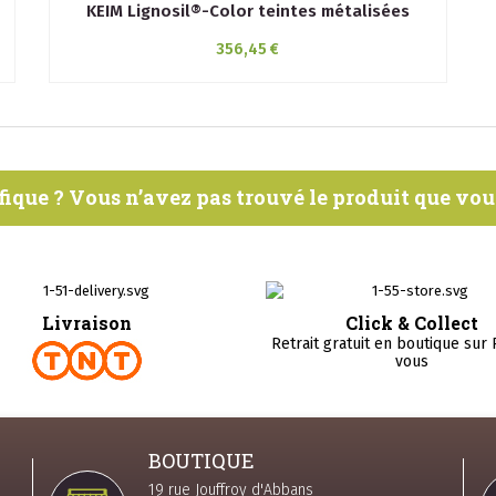
KEIM Lignosil®-Color teintes métalisées
356,45 €
fique ? Vous n’avez pas trouvé le produit que vo
Livraison
Click & Collect
Retrait gratuit en boutique sur
vous
BOUTIQUE
19 rue Jouffroy d'Abbans