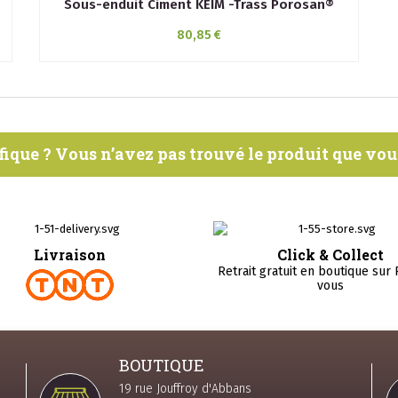
Sous-enduit Ciment KEIM -Trass Porosan®
80,85 €
fique ? Vous n’avez pas trouvé le produit que vo
Livraison
Click & Collect
Retrait gratuit en boutique sur
vous
BOUTIQUE
19 rue Jouffroy d'Abbans