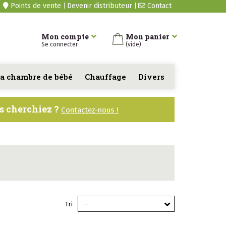
Points de vente
Devenir distributeur
Contact
Mon compte
Mon panier
Se connecter
(vide)
a chambre de bébé
Chauffage
Divers
us cherchiez ?
Contactez-nous !
Tri
--