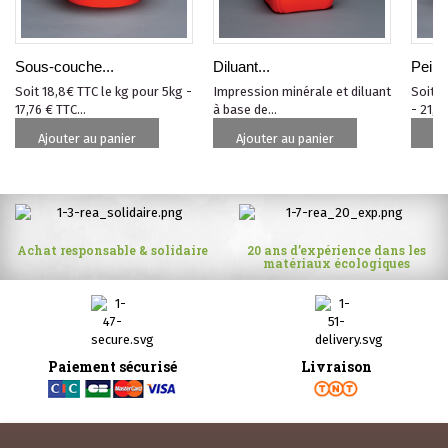
Sous-couche...
Diluant...
Peintu
Soit 18,8€ TTC le kg pour 5kg -
Impression minérale et diluant
Soit 2
17,76 € TTC...
à base de...
- 21,69
Ajouter au panier
Ajouter au panier
Aj
Achat responsable & solidaire
20 ans d’expérience dans les
matériaux écologiques
Paiement sécurisé
Livraison