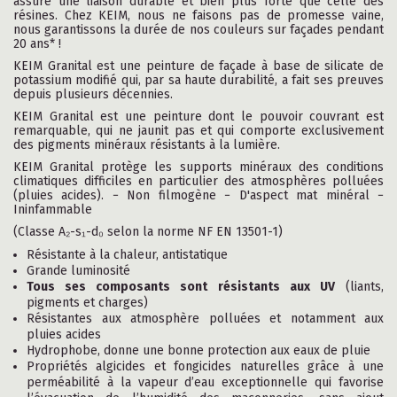
assure une liaison durable et bien plus forte que celle des
résines. Chez KEIM, nous ne faisons pas de promesse vaine,
nous garantissons la durée de nos couleurs sur façades pendant
20 ans* !
KEIM Granital est une peinture de façade à base de silicate de
potassium modifié qui, par sa haute durabilité, a fait ses preuves
depuis plusieurs décennies.
KEIM Granital est une peinture dont le pouvoir couvrant est
remarquable, qui ne jaunit pas et qui comporte exclusivement
des pigments minéraux résistants à la lumière.
KEIM Granital protège les supports minéraux des conditions
climatiques difficiles en particulier des atmosphères polluées
(pluies acides). − Non filmogène − D'aspect mat minéral −
Ininfammable
(Classe A₂-s₁-d₀ selon la norme NF EN 13501-1)
Résistante à la chaleur, antistatique
Grande luminosité
Tous ses composants sont résistants aux UV
(liants,
pigments et charges)
Résistantes aux atmosphère polluées et notamment aux
pluies acides
Hydrophobe, donne une bonne protection aux eaux de pluie
Propriétés algicides et fongicides naturelles grâce à une
perméabilité à la vapeur d’eau exceptionnelle qui favorise