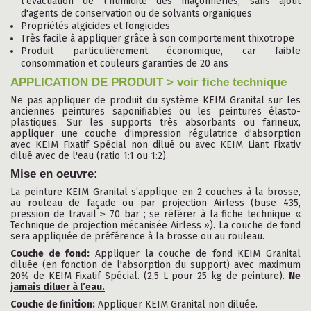
l’évacuation de l’humidité des maçonneries, sans ajout
d'agents de conservation ou de solvants organiques
Propriétés algicides et fongicides
Très facile à appliquer grâce à son comportement thixotrope
Produit particulièrement économique, car faible
consommation et couleurs garanties de 20 ans
APPLICATION DE PRODUIT > voir fiche technique
Ne pas appliquer de produit du système KEIM Granital sur les
anciennes peintures saponifiables ou les peintures élasto-
plastiques. Sur les supports très absorbants ou farineux,
appliquer une couche d’impression régulatrice d’absorption
avec KEIM Fixatif Spécial non dilué ou avec KEIM Liant Fixativ
dilué avec de l'eau (ratio 1:1 ou 1:2).
Mise en oeuvre:
La peinture KEIM Granital s’applique en 2 couches à la brosse,
au rouleau de façade ou par projection Airless (buse 435,
pression de travail ≥ 70 bar ; se référer à la fiche technique «
Technique de projection mécanisée Airless »). La couche de fond
sera appliquée de préférence à la brosse ou au rouleau.
Couche de fond:
Appliquer la couche de fond KEIM Granital
diluée (en fonction de l'absorption du support) avec maximum
20% de KEIM Fixatif Spécial. (2,5 L pour 25 kg de peinture).
Ne
jamais diluer à l’eau.
Couche de finition:
Appliquer KEIM Granital non diluée.