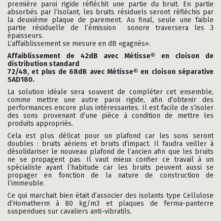
première paroi rigide réfléchit une partie du bruit. En partie
absorbés par l’isolant, les bruits résiduels seront réfléchis par
la deuxième plaque de parement. Au final, seule une faible
partie résiduelle de l’émission sonore traversera les 3
épaisseurs.
L’affaiblissement se mesure en dB «gagnés».
Affaiblissement de 42dB avec Métisse® en cloison de
distribution standard
72/48, et plus de 68dB avec Métisse® en cloison séparative
SAD180.
La solution idéale sera souvent de compléter cet ensemble,
comme mettre une autre paroi rigide, afin d’obtenir des
performances encore plus intéressantes. Il est facile de s’isoler
des sons provenant d’une pièce à condition de mettre les
produits appropriés.
Cela est plus délicat pour un plafond car les sons seront
doubles : bruits aériens et bruits d’impact. Il faudra veiller à
désolidariser le nouveau plafond de l’ancien afin que les bruits
ne se propagent pas. Il vaut mieux confier ce travail à un
spécialiste ayant l’habitude car les bruits peuvent aussi se
propager en fonction de la nature de construction de
l’immeuble.
Ce qui marchait bien était d’associer des isolants type Cellulose
d’Homatherm à 80 kg/m3 et plaques de ferma-panterre
suspendues sur cavaliers anti-vibratils.