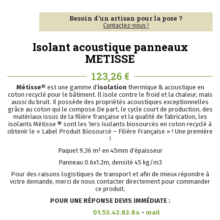
Besoin d'un artisan pour la pose ?
Contactez-nous !
Isolant acoustique panneaux
METISSE
123,26 €
Métisse
® est une gamme d'
isolation
thermique & acoustique en
coton recyclé pour le bâtiment. ll isole contre le froid et la chaleur, mais
aussi du bruit. Il possède des propriétés acoustiques exceptionnelles
grâce au coton qui le compose.De part, le cycle court de production, des
matériaux issus de la filière française et la qualité de fabrication, les
isolants Métisse ® sont les 1ers isolants biosourcés en coton recyclé à
obtenir le « Label Produit Biosourcé – Filière Française » ! Une première
!
Paquet 9,36 m² en 45mm d'épaisseur
Panneau 0.6x1.2m, densité 45 kg/m3
Pour des raisons logistiques de transport et afin de mieux répondre à
votre demande, merci de nous contacter directement pour commander
ce produit.
POUR UNE RÉPONSE DEVIS IMMÉDIATE :
01.53.43.83.84
-
mail