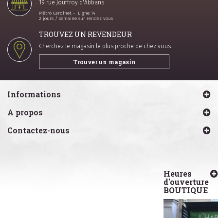
19 rue Jouffroy d'Abbans
Métro Cardinet - Ligne 14
2 jours / semaine sur rendez vous
TROUVEZ UN REVENDEUR
Cherchez le magasin le plus proche de chez vous.
Trouver un magasin
Informations
A propos
Contactez-nous
Heures
d'ouverture
BOUTIQUE