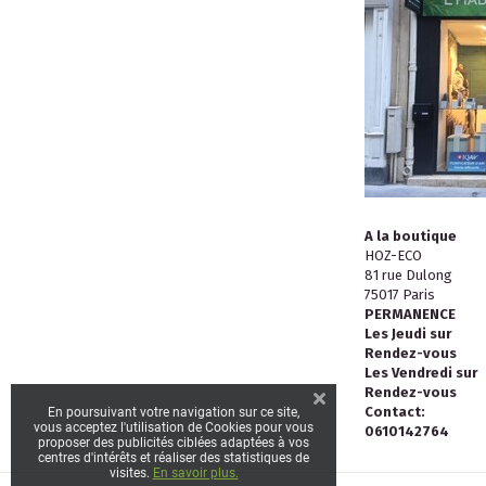
A la boutique
HOZ-ECO
81 rue Dulong
75017 Paris
PERMANENCE
Les Jeudi sur
Rendez-vous
Les Vendredi sur
Rendez-vous
Contact:
En poursuivant votre navigation sur ce site,
vous acceptez l'utilisation de Cookies pour vous
0610142764
proposer des publicités ciblées adaptées à vos
centres d'intérêts et réaliser des statistiques de
visites.
En savoir plus.