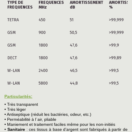
TYPE DE
FREQUENCES
AMORTISSEMENT
AMORTISS
FREQUENCES
MHz
dB
%
TETRA
450
51
>99,999
GSM
900
50,5
>99,999
GSM
1800
47,6
>99,9
DECT
1800
47,6
>99,89
W-LAN
2400
46,5
>99,5
W-LAN
5800
44,8
>99,5
Particularités:
• Très transparent
• Très léger
• Antiseptique (réduit les bactéries, odeur, etc.)
• Perméabilité à l´air, pliable
• Maniement et traitement faciles même pour les non-initiés
•
Sanitaire
: ces tissus à base d’argent sont fabriqués à partir de