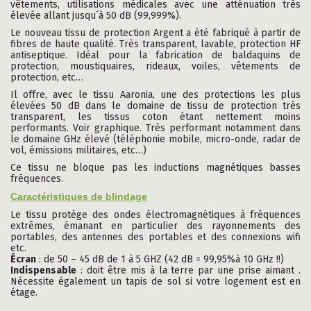
vêtements, utilisations médicales avec une atténuation très
élevée allant jusqu´à 50 dB (99,999%).
Le nouveau tissu de protection Argent a été fabriqué à partir de
fibres de haute qualité. Très transparent, lavable, protection HF
antiseptique. Idéal pour la fabrication de baldaquins de
protection, moustiquaires, rideaux, voiles, vêtements de
protection, etc…
Il offre, avec le tissu Aaronia, une des protections les plus
élevées 50 dB dans le domaine de tissu de protection très
transparent, les tissus coton étant nettement moins
performants. Voir graphique. Très performant notamment dans
le domaine GHz élevé (téléphonie mobile, micro-onde, radar de
vol, émissions militaires, etc…)
Ce tissu ne bloque pas les inductions magnétiques basses
fréquences.
Caractéristiques de blindage
Le tissu protège des ondes électromagnétiques à fréquences
extrêmes, émanant en particulier des rayonnements des
portables, des antennes des portables et des connexions wifi
etc.
Écran
: de 50 – 45 dB de 1 à 5 GHZ (42 dB = 99,95%à 10 GHz !!)
Indispensable
: doit être mis à la terre par une prise aimant .
Nécessite également un tapis de sol si votre logement est en
étage.