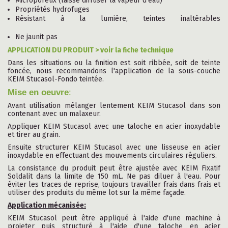
Microporeux (laisse diffuser la vapeur d'eau)
Propriétés hydrofuges
Résistant à la lumière, teintes inaltérables
Ne jaunit pas
APPLICATION DU PRODUIT > voir la fiche technique
Dans les situations ou la finition est soit ribbée, soit de teinte
foncée, nous recommandons l'application de la sous-couche
KEIM Stucasol-Fondo teintée.
Mise en oeuvre
:
Avant utilisation mélanger lentement KEIM Stucasol dans son
contenant avec un malaxeur.
Appliquer KEIM Stucasol avec une taloche en acier inoxydable
et tirer au grain.
Ensuite structurer KEIM Stucasol avec une lisseuse en acier
inoxydable en effectuant des mouvements circulaires réguliers.
La consistance du produit peut être ajustée avec KEIM Fixatif
Soldalit dans la limite de 150 mL. Ne pas diluer à l'eau. Pour
éviter les traces de reprise, toujours travailler frais dans frais et
utiliser des produits du même lot sur la même façade.
Application mécanisée:
KEIM Stucasol peut être appliqué à l'aide d'une machine à
projeter puis structuré à l'aide d'une taloche en acier