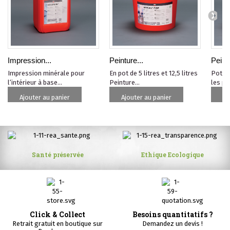
Impression...
Peinture...
Peintu
Impression minérale pour
En pot de 5 litres et 12,5 litres
Pot de
l‘intérieur à base...
Peinture...
les piè
Ajouter au panier
Ajouter au panier
Aj
Santé préservée
Ethique Ecologique
Click & Collect
Besoins quantitatifs ?
Retrait gratuit en boutique sur
Demandez un devis !