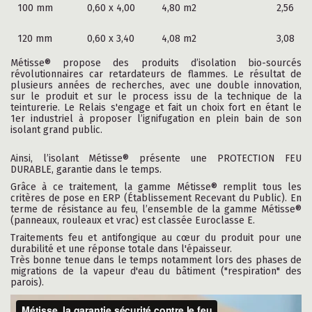
100 mm
0,60 x 4,00
4,80 m2
2,56
120 mm
0,60 x 3,40
4,08 m2
3,08
Métisse® propose des produits d’isolation bio-sourcés
révolutionnaires car retardateurs de flammes. Le résultat de
plusieurs années de recherches, avec une double innovation,
sur le produit et sur le process issu de la technique de la
teinturerie. Le Relais s'engage et fait un choix fort en étant le
1er industriel à proposer l’ignifugation en plein bain de son
isolant grand public.
Ainsi, l’isolant Métisse® présente une PROTECTION FEU
DURABLE, garantie dans le temps.
Grâce à ce traitement, la gamme Métisse® remplit tous les
critères de pose en ERP (Établissement Recevant du Public). En
terme de résistance au feu, l’ensemble de la gamme Métisse®
(panneaux, rouleaux et vrac) est classée Euroclasse E.
Traitements feu et antifongique au cœur du produit pour une
durabilité et une réponse totale dans l'épaisseur.
Très bonne tenue dans le temps notamment lors des phases de
migrations de la vapeur d'eau du bâtiment ("respiration" des
parois).