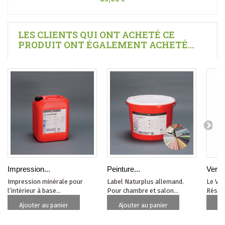
LES CLIENTS QUI ONT ACHETÉ CE
PRODUIT ONT ÉGALEMENT ACHETÉ...
Impression...
Peinture...
Vernis
Impression minérale pour
Label Naturplus allemand.
Le Ver
l‘intérieur à base...
Pour chambre et salon...
Résist
Ajouter au panier
Ajouter au panier
Aj