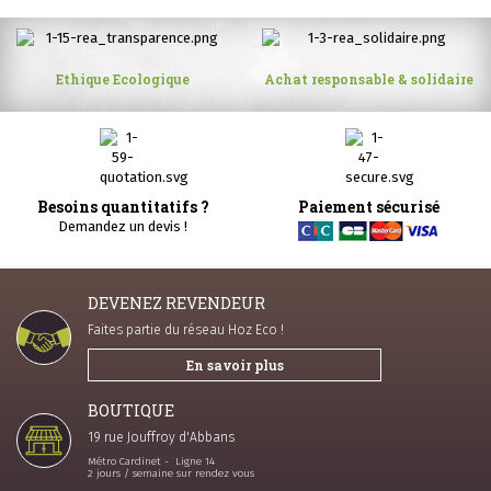
Ethique Ecologique
Achat responsable & solidaire
Besoins quantitatifs ?
Paiement sécurisé
Demandez un devis !
DEVENEZ REVENDEUR
Faites partie du réseau Hoz Eco !
En savoir plus
BOUTIQUE
19 rue Jouffroy d'Abbans
Métro Cardinet - Ligne 14
2 jours / semaine sur rendez vous