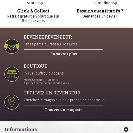
 & Collect
Besoins quantitatifs ?
Paieme
it en boutique sur
Demandez un devis !
dez-vous
DEVENEZ REVENDEUR
Faites partie du réseau Hoz Eco !
En savoir plus
BOUTIQUE
19 rue Jouffroy d'Abbans
Métro Cardinet - Ligne 14
2 jours / semaine sur rendez vous
TROUVEZ UN REVENDEUR
Cherchez le magasin le plus proche de chez vous.
Trouver un magasin
Informations