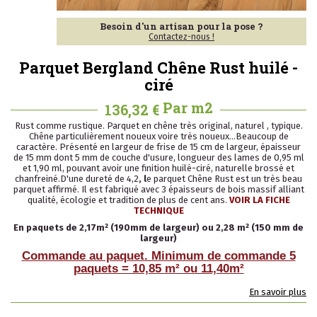
Besoin d'un artisan pour la pose ?
Contactez-nous !
Parquet Bergland Chêne Rust huilé -
ciré
Par m2
136,32 €
Rust comme rustique. Parquet en chêne très original, naturel , typique.
Chêne particulièrement noueux voire très noueux…Beaucoup de
caractère. Présenté en largeur de frise de 15 cm de largeur, épaisseur
de 15 mm dont 5 mm de couche d'usure, longueur des lames de 0,95 ml
et 1,90 ml, pouvant avoir une finition huilé-ciré, naturelle brossé et
chanfreiné.D'une dureté de 4,2
, l
e parquet Chêne Rust est un très beau
parquet affirmé. Il est fabriqué avec 3 épaisseurs de bois massif alliant
qualité, écologie et tradition de plus de cent ans.
VOIR LA FICHE
TECHNIQUE
En paquets de 2,17
m² (190mm de largeur)
ou 2,28 m² (150 mm de
largeur)
Commande au paquet. Minimum de commande 5
paquets = 10,85 m² ou 11,40m²
En savoir plus