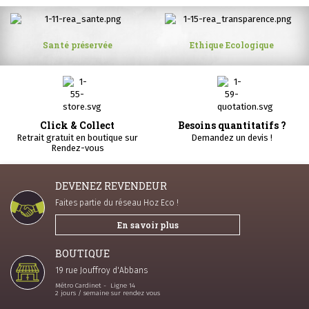
Santé préservée
Ethique Ecologique
Click & Collect
Besoins quantitatifs ?
Retrait gratuit en boutique sur
Demandez un devis !
Rendez-vous
DEVENEZ REVENDEUR
Faites partie du réseau Hoz Eco !
En savoir plus
BOUTIQUE
19 rue Jouffroy d'Abbans
Métro Cardinet - Ligne 14
2 jours / semaine sur rendez vous