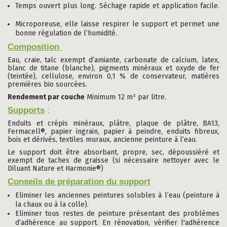
Temps ouvert plus long. Séchage rapide et application facile.
Microporeuse, elle laisse respirer le support et permet une
bonne régulation de l’humidité.
Composition
Eau, craie, talc exempt d’amiante, carbonate de calcium, latex,
blanc de titane (blanche), pigments minéraux et oxyde de fer
(teintée), cellulose, environ 0,1 % de conservateur, matières
premières bio sourcées.
Rendement par couche
Minimum 12 m² par litre.
Supports
:
Enduits et crépis minéraux, plâtre, plaque de plâtre, BA13,
Fermacell®, papier ingrain, papier à peindre, enduits fibreux,
bois et dérivés, textiles muraux, ancienne peinture à l’eau.
Le support doit être absorbant, propre, sec, dépoussiéré et
exempt de taches de graisse (si nécessaire nettoyer avec le
Diluant Nature et Harmonie®)
Conseils de préparation du support
Eliminer les anciennes peintures solubles à l’eau (peinture à
la chaux ou à la colle).
Eliminer tous restes de peinture présentant des problèmes
d’adhérence au support. En rénovation, vérifier l'adhérence