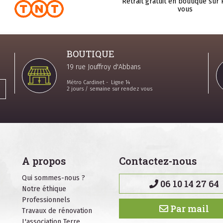
Retrait gratuit en boutique sur
vous
BOUTIQUE
19 rue Jouffroy d'Abbans
Métro Cardinet - Ligne 14
2 jours / semaine sur rendez vous
A propos
Contactez-nous
Qui sommes-nous ?
06 10 14 27 64
Notre éthique
Professionnels
Par mail
Travaux de rénovation
L'association Terre