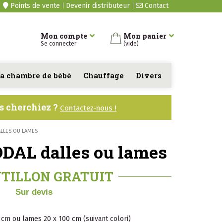
Points de vente
Devenir distributeur
Contact
Mon compte
Mon panier
Se connecter
(vide)
a chambre de bébé
Chauffage
Divers
us cherchiez ?
Contactez-nous !
LLES OU LAMES
AL dalles ou lames
TILLON GRATUIT
Sur devis
 cm ou lames 20 x 100 cm (suivant colori)