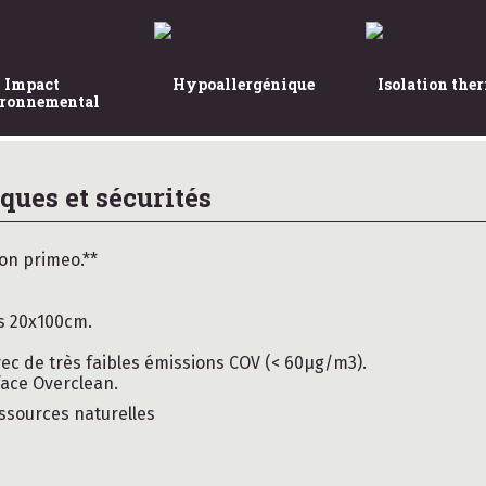
Impact
Hypoallergénique
Isolation the
ronnemental
ques et sécurités
on primeo.**
es 20x100cm.
ec de très faibles émissions COV (< 60µg/m3).
face Overclean.
ssources naturelles