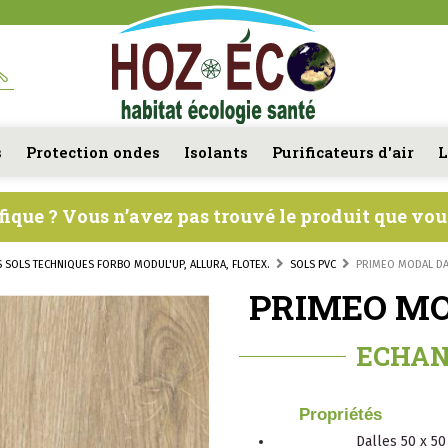
s
Protection ondes
Isolants
Purificateurs d'air
L
fique ? Vous n’avez pas trouvé le produit que vo
S SOLS TECHNIQUES FORBO MODUL'UP, ALLURA, FLOTEX.
SOLS PVC
PRIMEO MODAL DA
PRIMEO MOD
ECHAN
Propriétés
Dalles 50 x 50