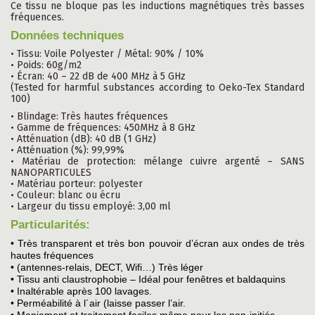
Ce tissu ne bloque pas les inductions magnétiques très basses
fréquences.
Données
techniques
• Tissu: Voile Polyester / Métal: 90% / 10%
• Poids: 60g/m2
• Écran: 40 – 22 dB de 400 MHz à 5 GHz
(Tested for harmful substances according to Oeko-Tex Standard
100)
• Blindage: Très hautes fréquences
• Gamme de fréquences: 450MHz à 8 GHz
• Atténuation (dB): 40 dB (1 GHz)
• Atténuation (%): 99,99%
• Matériau de protection: mélange cuivre argenté – SANS
NANOPARTICULES
• Matériau porteur: polyester
• Couleur: blanc ou écru
• Largeur du tissu employé: 3,00 ml
Particularités:
• Très transparent et très bon pouvoir d’écran aux ondes de très
hautes fréquences
• (antennes-relais, DECT, Wifi…) Très léger
• Tissu anti claustrophobie – Idéal pour fenêtres et baldaquins
• Inaltérable après 100 lavages.
• Perméabilité à l´air (laisse passer l’air.