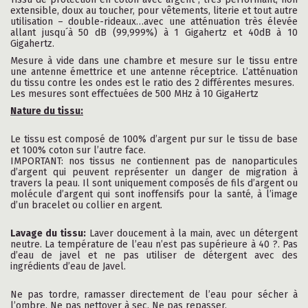
extensible, doux au toucher, pour vêtements, literie et tout autre
utilisation – double-rideaux…avec une atténuation très élevée
allant jusqu´à 50 dB (99,999%) à 1 Gigahertz et 40dB à 10
Gigahertz.
Mesure à vide dans une chambre et mesure sur le tissu entre
une antenne émettrice et une antenne réceptrice. L’atténuation
du tissu contre les ondes est le ratio des 2 différentes mesures.
Les mesures sont effectuées de 500 MHz à 10 GigaHertz
Nature du tissu:
Le tissu est composé de 100% d’argent pur sur le tissu de base
et 100% coton sur l’autre face.
IMPORTANT: nos tissus ne contiennent pas de nanoparticules
d’argent qui peuvent représenter un danger de migration à
travers la peau. Il sont uniquement composés de fils d’argent ou
molécule d’argent qui sont inoffensifs pour la santé, à l’image
d’un bracelet ou collier en argent.
Lavage du tissu:
Laver doucement à la main, avec un détergent
neutre. La température de l’eau n’est pas supérieure à 40 ?. Pas
d’eau de javel et ne pas utiliser de détergent avec des
ingrédients d’eau de Javel.
Ne pas tordre, ramasser directement de l’eau pour sécher à
l’ombre. Ne pas nettoyer à sec. Ne pas repasser.