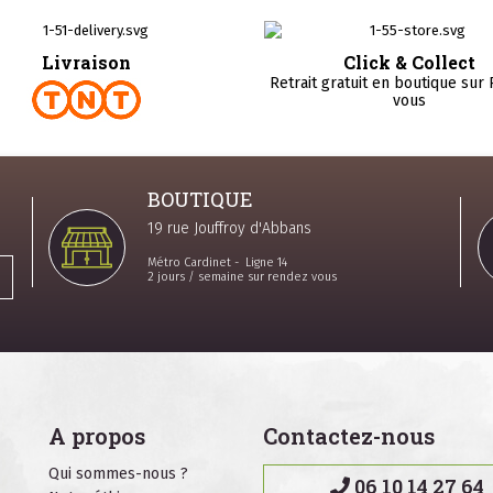
Livraison
Click & Collect
Retrait gratuit en boutique sur
vous
BOUTIQUE
19 rue Jouffroy d'Abbans
Métro Cardinet - Ligne 14
2 jours / semaine sur rendez vous
A propos
Contactez-nous
Qui sommes-nous ?
06 10 14 27 64