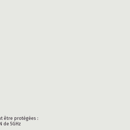
contact
PROFESSIONNELS
 être protégées :
AN de 5GHz