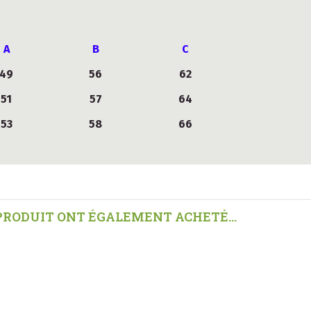
A
B
C
49
56
62
51
57
64
53
58
66
 PRODUIT ONT ÉGALEMENT ACHETÉ...