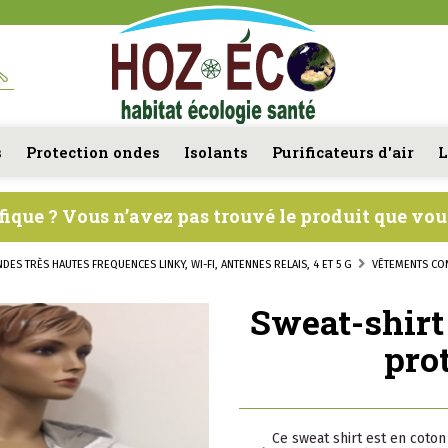
s
Protection ondes
Isolants
Purificateurs d'air
L
fique ? Vous n’avez pas trouvé le produit que vo
ONDES TRÈS HAUTES FREQUENCES LINKY, WI-FI, ANTENNES RELAIS, 4 ET 5 G
VÊTEMENTS C
Sweat-shirt 
pro
Ce sweat shirt est en coton