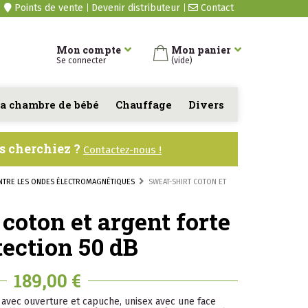
Points de vente
Devenir distributeur
Contact
Mon compte
Mon panier
Se connecter
(vide)
a chambre de bébé
Chauffage
Divers
us cherchiez ?
Contactez-nous !
ONTRE LES ONDES ÉLECTROMAGNÉTIQUES
SWEAT-SHIRT COTON ET
coton et argent forte
tection 50 dB
189,00 €
 avec ouverture et capuche, unisex avec une face