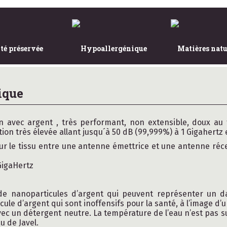
té préservée
Hypoallergénique
Matières natu
ique
n avec argent , très performant, non extensible, doux au t
ion très élevée allant jusqu´à 50 dB (99,999%) à 1 Gigahertz 
 le tissu entre une antenne émettrice et une antenne récept
GigaHertz
e nanoparticules d’argent qui peuvent représenter un dan
e d’argent qui sont inoffensifs pour la santé, à l’image d’un
ec un détergent neutre. La température de l’eau n’est pas su
u de Javel.