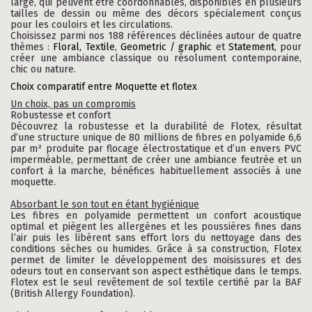
large, qui peuvent être coordonnables, disponibles en plusieurs
tailles de dessin ou même des décors spécialement conçus
pour les couloirs et les circulations.
Choisissez parmi nos 188 références déclinées autour de quatre
thèmes :
Floral,
Textile
,
Geometric / graphic
et
Statement
, pour
créer une ambiance classique ou résolument contemporaine,
chic ou nature.
Choix comparatif entre Moquette et flotex
Un choix, pas un compromis
Robustesse et confort
Découvrez la robustesse et la durabilité de Flotex, résultat
d’une structure unique de 80 millions de fibres en polyamide 6,6
par m² produite par flocage électrostatique et d’un envers PVC
imperméable, permettant de créer une ambiance feutrée et un
confort à la marche, bénéfices habituellement associés à une
moquette.
Absorbant le son tout en étant hygiénique
Les fibres en polyamide permettent un confort acoustique
optimal et piègent les allergènes et les poussières fines dans
l’air puis les libèrent sans effort lors du nettoyage dans des
conditions sèches ou humides. Grâce à sa construction, Flotex
permet de limiter le développement des moisissures et des
odeurs tout en conservant son aspect esthétique dans le temps.
Flotex est le seul revêtement de sol textile certifié par la BAF
(British Allergy Foundation).