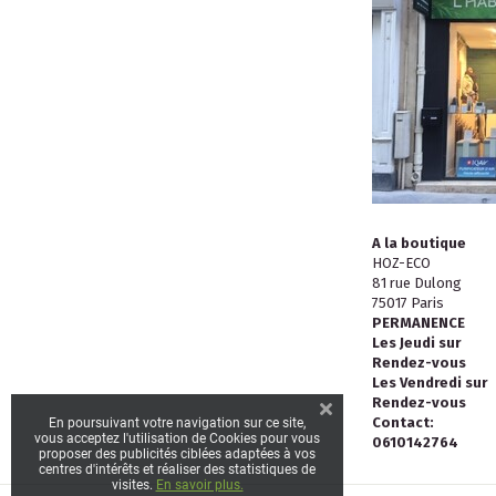
A la boutique
HOZ-ECO
81 rue Dulong
75017 Paris
PERMANENCE
Les Jeudi sur
Rendez-vous
Les Vendredi sur
Rendez-vous
Contact:
En poursuivant votre navigation sur ce site,
vous acceptez l'utilisation de Cookies pour vous
0610142764
proposer des publicités ciblées adaptées à vos
centres d'intérêts et réaliser des statistiques de
visites.
En savoir plus.