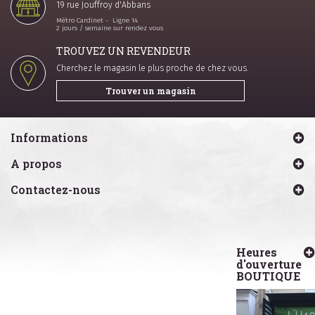
19 rue Jouffroy d'Abbans
Métro Cardinet - Ligne 14
2 jours / semaine sur rendez vous
TROUVEZ UN REVENDEUR
Cherchez le magasin le plus proche de chez vous.
Trouver un magasin
Informations
A propos
Contactez-nous
Heures
d'ouverture
BOUTIQUE